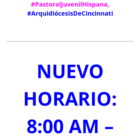
#PastoralJuvenilHispana,
#ArquidiócesisDeCincinnati
NUEVO
HORARIO:
8:00 AM –