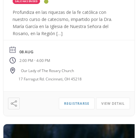
SALE HAS ENDED
Profundiza en las riquezas de la fe católica con
nuestro curso de catecismo, impartido por la Dra.
María García en la Iglesia de Nuestra Señora del
Rosario, en la Región […]
08 AUG
-
2:00 PM
4:00 PM
Our Lady of The Rosary Church
17 Farragut Rd. Cincinnati, OH 45218
REGISTRARSE
VIEW DETAIL