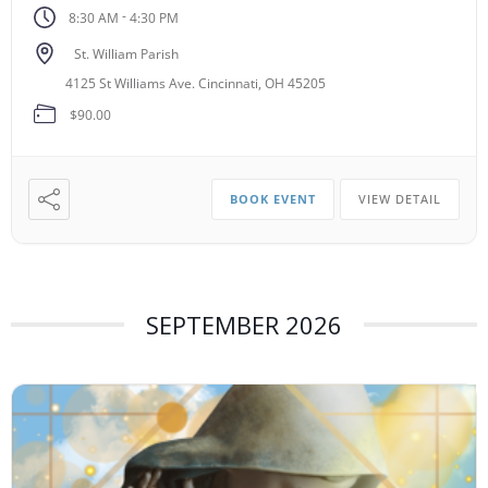
-
8:30 AM
4:30 PM
St. William Parish
4125 St Williams Ave. Cincinnati, OH 45205
$90.00
BOOK EVENT
VIEW DETAIL
SEPTEMBER 2026