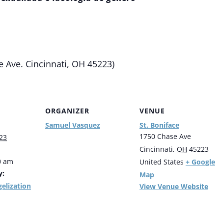
e Ave. Cincinnati, OH 45223)
ORGANIZER
VENUE
Samuel Vasquez
St. Boniface
1750 Chase Ave
23
Cincinnati
,
OH
45223
0 am
+ Google
United States
y:
Map
elization
View Venue Website