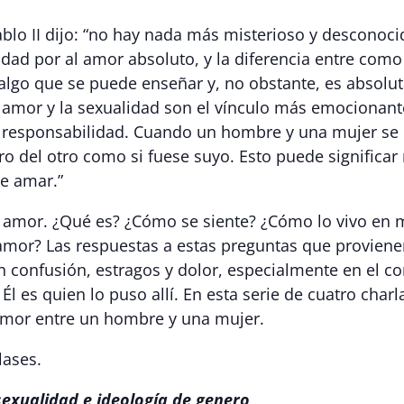
blo II dijo: “no hay nada más misterioso y descono
ad por al amor absoluto, y la diferencia entre como
s algo que se puede enseñar y, no obstante, es abso
 amor y la sexualidad son el vínculo más emocionante
én responsabilidad. Cuando un hombre y una mujer s
ro del otro como si fuese suyo. Esto puede significar
e amar.”
amor. ¿Qué es? ¿Cómo se siente? ¿Cómo lo vivo en 
amor? Las respuestas a estas preguntas que provien
confusión, estragos y dolor, especialmente en el cor
l es quien lo puso allí. En esta serie de cuatro charl
 amor entre un hombre y una mujer.
lases.
sexualidad e ideología de genero